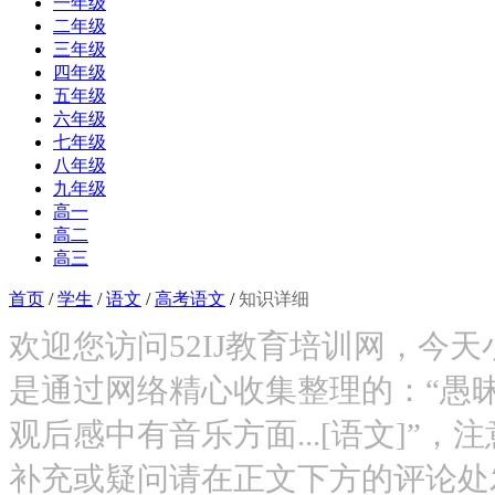
一年级
二年级
三年级
四年级
五年级
六年级
七年级
八年级
九年级
高一
高二
高三
首页
/
学生
/
语文
/
高考语文
/
知识详细
欢迎您访问52IJ教育培训网，今
是通过网络精心收集整理的：“愚
观后感中有音乐方面...[语文]”
补充或疑问请在正文下方的评论处