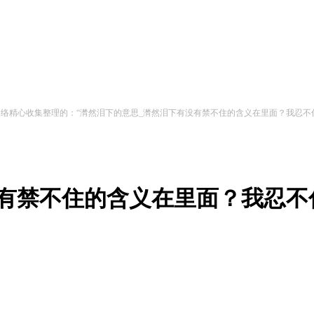
络精心收集整理的：“潸然泪下的意思_潸然泪下有没有禁不住的含义在里面？我忍不住潸
禁不住的含义在里面？我忍不住潸