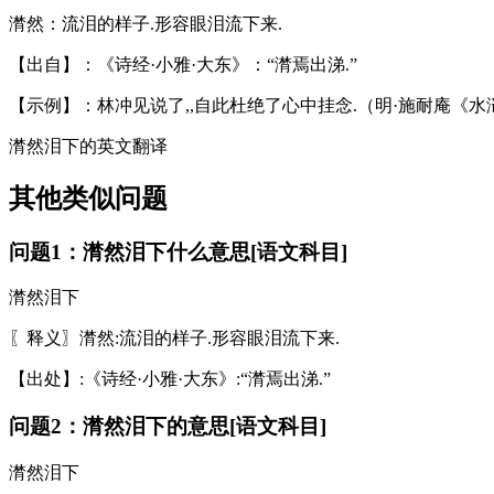
潸然：流泪的样子.形容眼泪流下来.
【出自】：《诗经·小雅·大东》：“潸焉出涕.”
【示例】：林冲见说了,,自此杜绝了心中挂念.（明·施耐庵《
潸然泪下的英文翻译
其他类似问题
问题1：潸然泪下什么意思[语文科目]
潸然泪下
〖释义〗潸然:流泪的样子.形容眼泪流下来.
【出处】:《诗经·小雅·大东》:“潸焉出涕.”
问题2：潸然泪下的意思[语文科目]
潸然泪下