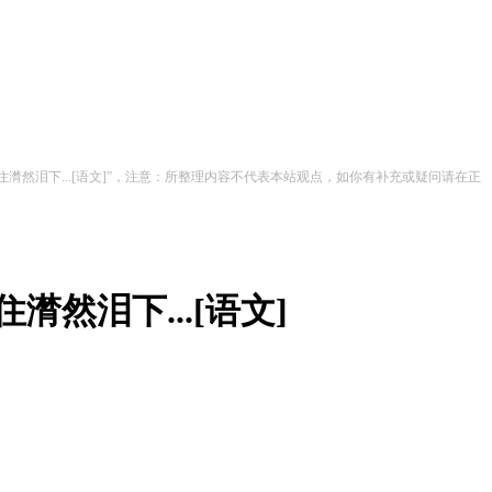
然泪下...[语文]”，注意：所整理内容不代表本站观点，如你有补充或疑问请在正
然泪下...[语文]