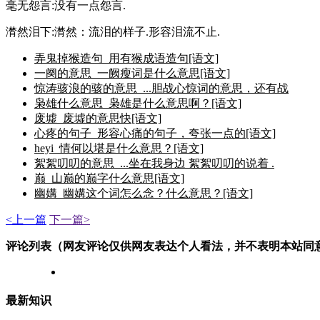
毫无怨言:没有一点怨言.
潸然泪下:潸然：流泪的样子.形容泪流不止.
弄鬼掉猴造句_用有猴成语造句[语文]
一阕的意思_一阙瘦词是什么意思[语文]
惊涛骇浪的骇的意思_...胆战心惊词的意思，还有战
枭雄什么意思_枭雄是什么意思啊？[语文]
废墟_废墟的意思快[语文]
心疼的句子_形容心痛的句子，夸张一点的[语文]
heyi_情何以堪是什么意思？[语文]
絮絮叨叨的意思_...坐在我身边 絮絮叨叨的说着 .
巅_山巅的巅字什么意思[语文]
幽媾_幽媾这个词怎么念？什么意思？[语文]
<上一篇
下一篇>
评论列表（网友评论仅供网友表达个人看法，并不表明本站同
最新知识