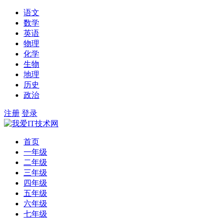
语文
数学
英语
物理
化学
生物
地理
历史
政治
注册
登录
首页
一年级
二年级
三年级
四年级
五年级
六年级
七年级