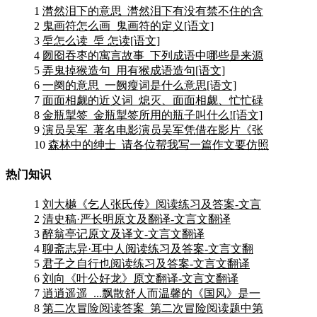
1
潸然泪下的意思_潸然泪下有没有禁不住的含
2
鬼画符怎么画_鬼画符的定义[语文]
3
垕怎么读_垕 怎读[语文]
4
囫囵吞枣的寓言故事_下列成语中哪些是来源
5
弄鬼掉猴造句_用有猴成语造句[语文]
6
一阕的意思_一阙瘦词是什么意思[语文]
7
面面相觑的近义词_熄灭、面面相觑、忙忙碌
8
金瓶掣签_金瓶掣签所用的瓶子叫什么![语文]
9
演员吴军_著名电影演员吴军凭借在影片《张
10
森林中的绅士_请各位帮我写一篇作文要仿照
热门知识
1
刘大樾《乞人张氏传》阅读练习及答案-文言
2
清史稿·严长明原文及翻译-文言文翻译
3
醉翁亭记原文及译文-文言文翻译
4
聊斋志异·耳中人阅读练习及答案-文言文翻
5
君子之自行也阅读练习及答案-文言文翻译
6
刘向《叶公好龙》原文翻译-文言文翻译
7
逍逍遥遥_...飘散舒人而温馨的《国风》是一
8
第二次冒险阅读答案_第二次冒险阅读题中第