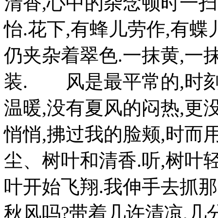
清香,心中的杂念顿时一
怡.花下,有蜂儿劳作,有蝶
仍夹杂着翠色.一抹黄,一
装. 风是最平常的,时
温暖,没有夏风的闷热,更
悄悄,拂过我的脸颊,时而
尘、树叶和清香.听,树叶
叶开始飞翔.我伸手去抓那
秋风吗?带着几许清凉,几