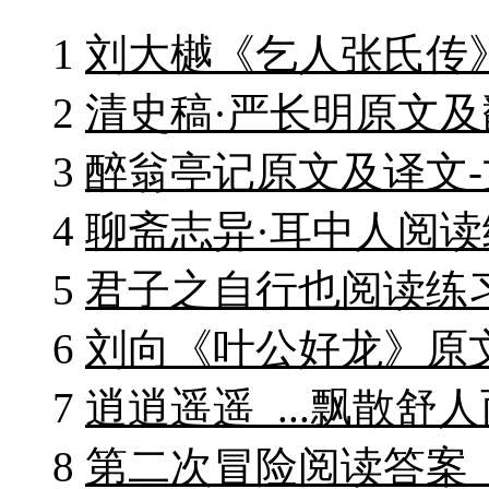
1
刘大樾《乞人张氏传
2
清史稿·严长明原文及
3
醉翁亭记原文及译文
4
聊斋志异·耳中人阅读
5
君子之自行也阅读练
6
刘向《叶公好龙》原
7
逍逍遥遥_...飘散
8
第二次冒险阅读答案