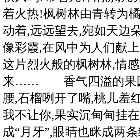
着火热!枫树林由青转为橘
动着,远远望去,宛如天边朵
像彩霞,在风中为人们献
这片烈火般的枫树林,情感
来…… 香气四溢的果园
腰,石榴咧开了嘴,桃儿羞
我不让你,果实沉甸甸挂在
成“月牙”,眼睛也眯成两条