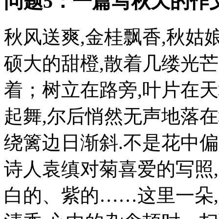
问题5：一篇写秋天的作文
秋风送爽,金桂飘香,秋
硕大的甜橙,散着几缕光芒
着；树立在路旁,叶片在天
起舞,尔后悄然无声地落在
绕篱边日渐斜.不是花中偏
诗人袁缜对菊喜爱的写照
白的、紫的……这里一朵,