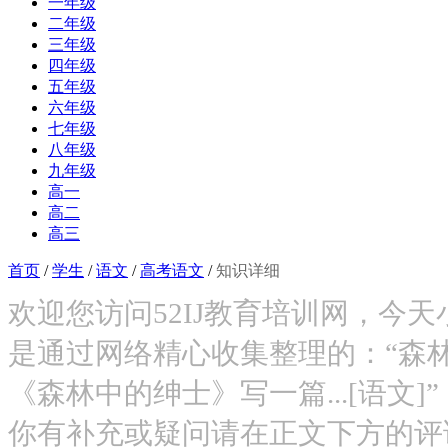
一年级
二年级
三年级
四年级
五年级
六年级
七年级
八年级
九年级
高一
高二
高三
首页
/
学生
/
语文
/
高考语文
/
知识详细
欢迎您访问52IJ教育培训网，今
是通过网络精心收集整理的：“森
《森林中的绅士》写一篇...[语文
你有补充或疑问请在正文下方的评