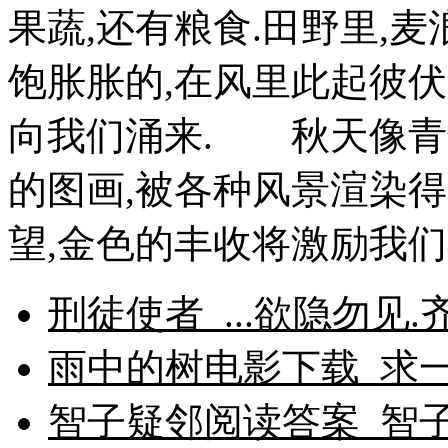
果蔬,还有粮食.田野里,麦
饱胀胀的,在风里此起彼伏
向我们涌来. 秋天像青
的图画,被各种风景渲染
望,金色的丰收将激励我们
刑徒使者_...欲隐勿
雨中的树电影下载_求
智子疑邻阅读答案_智子