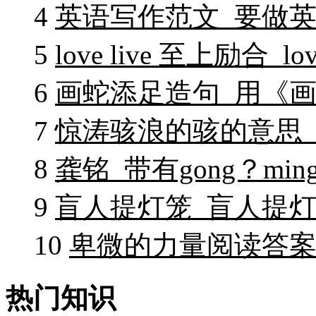
4
英语写作范文_要做
5
love live 至上励合_lo
6
画蛇添足造句_用《画
7
惊涛骇浪的骇的意思_
8
龚铭_带有gong？m
9
盲人提灯笼_盲人提灯
10
卑微的力量阅读答案
热门知识