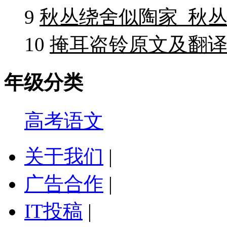
9
秋丛绕舍似陶家_秋
10
掩耳盗铃原文及翻译
年级分类
高考语文
关于我们
|
广告合作
|
IT投稿
|