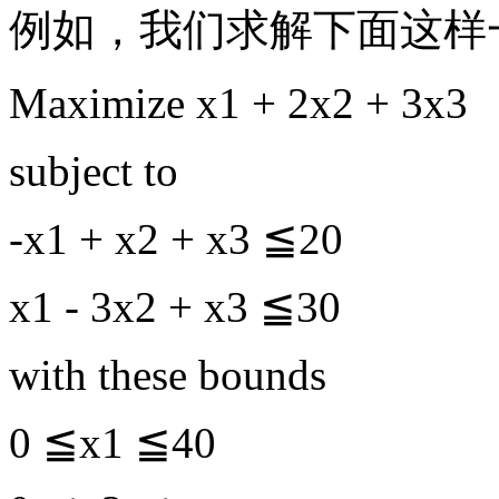
例如，我们求解下面这样
Maximize x1 + 2x2 + 3x3
subject to
-x1 + x2 + x3 ≦20
x1 - 3x2 + x3 ≦30
with these bounds
0 ≦x1 ≦40