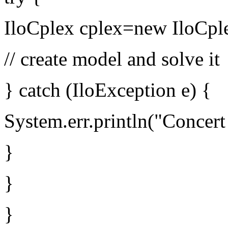
IloCplex cplex=new IloCple
// create model and solve it
} catch (IloException e) {
System.err.println("Concert
}
}
}