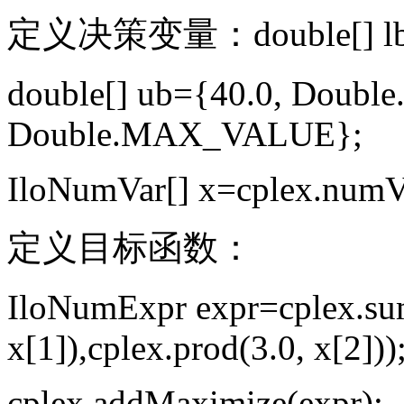
定义决策变量：double[] lb={0
double[] ub={40.0, Dou
Double.MAX_VALUE};
IloNumVar[] x=cplex.numVa
定义目标函数：
IloNumExpr expr=cplex.sum
x[1]),cplex.prod(3.0, x[2]))
cplex.addMaximize(expr);