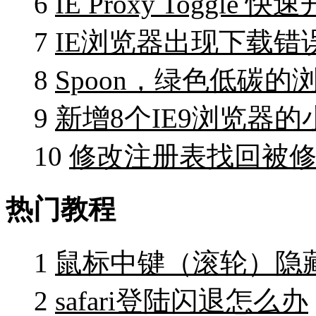
6
IE Proxy Toggl
7
IE浏览器出现下载错
8
Spoon，绿色低碳
9
新增8个IE9浏览器的
10
修改注册表找回被修
热门教程
1
鼠标中键（滚轮）隐
2
safari登陆闪退怎么办