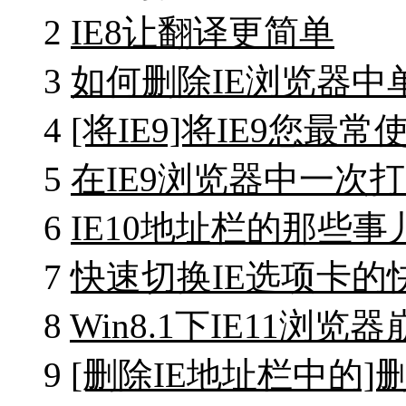
2
IE8让翻译更简单
3
如何删除IE浏览器
4
[将IE9]将IE9您
5
在IE9浏览器中一次
6
IE10地址栏的那些事
7
快速切换IE选项卡的
8
Win8.1下IE11浏
9
[删除IE地址栏中的]