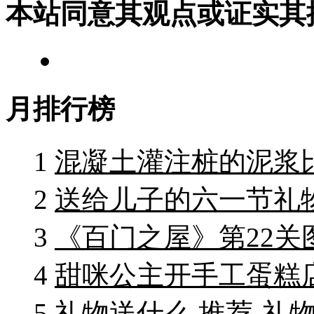
本站同意其观点或证实其
月排行榜
1
混凝土灌注桩的泥浆
2
送给儿子的六一节礼物
3
《百门之屋》第22关
4
甜咪公主开手工蛋糕
5
礼物送什么 推荐-礼物