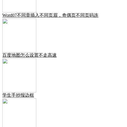
Word07不同章插入不同页眉，奇偶页不同页码连
百度地图怎么设置不走高速
学生手抄报边框