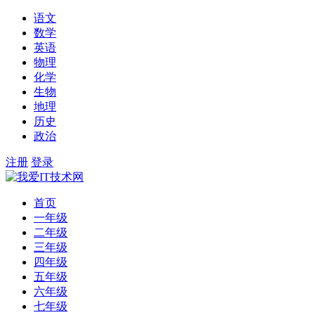
语文
数学
英语
物理
化学
生物
地理
历史
政治
注册
登录
首页
一年级
二年级
三年级
四年级
五年级
六年级
七年级