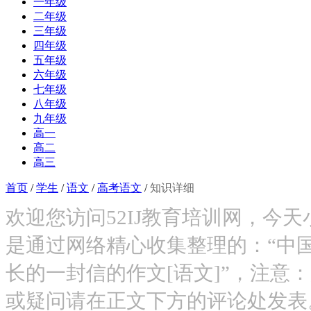
一年级
二年级
三年级
四年级
五年级
六年级
七年级
八年级
九年级
高一
高二
高三
首页
/
学生
/
语文
/
高考语文
/
知识详细
欢迎您访问52IJ教育培训网，今
是通过网络精心收集整理的：“中
长的一封信的作文[语文]”，注意
或疑问请在正文下方的评论处发表