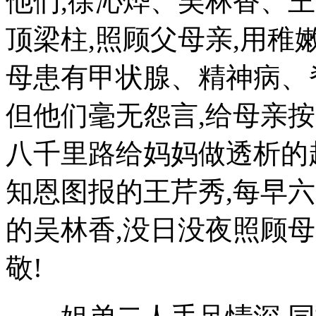
他们,徐沁烨、吴林香、
顶梁柱,照顾父母亲,用稚
母患有甲状腺、精神病、
但他们毫无怨言,给母亲
八千里路给妈妈做透析的
知恩图报的王芹秀,每早
的吴林香,没日没夜照顾母
敬!