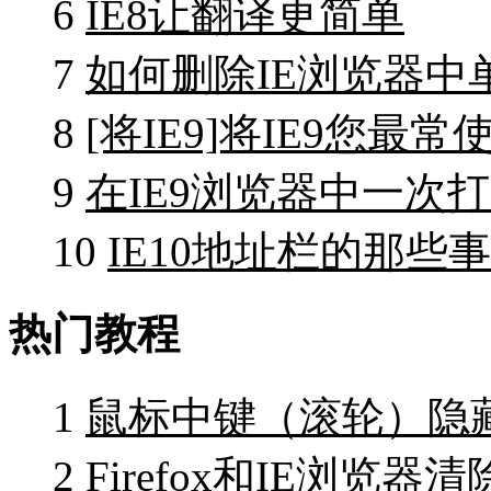
6
IE8让翻译更简单
7
如何删除IE浏览器
8
[将IE9]将IE9您
9
在IE9浏览器中一次
10
IE10地址栏的那些
热门教程
1
鼠标中键（滚轮）隐
2
Firefox和IE浏览