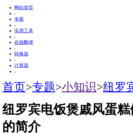
网站首页
-
专题
-
实用工具
-
在线翻译
-
转换器
-
计算器
-
首页
>
专题
>
小知识
>
纽罗
纽罗宾电饭煲戚风蛋糕
的简介