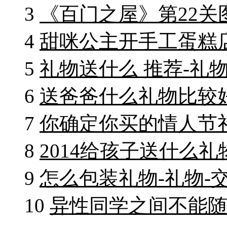
3
《百门之屋》第22关
4
甜咪公主开手工蛋糕
5
礼物送什么 推荐-礼物
6
送爸爸什么礼物比较好
7
你确定你买的情人节礼
8
2014给孩子送什么礼
9
怎么包装礼物-礼物-
10
异性同学之间不能随