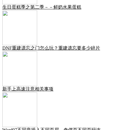
生日蛋糕季之第二季－－鲜奶水果蛋糕
DNF重建遗忘之门怎么玩？重建遗忘要多少碎片
新手上高速注意相关事项
Word07不同章插入不同页眉，奇偶页不同页码连