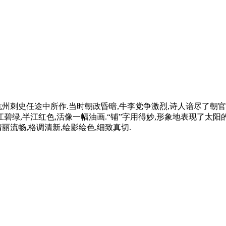
杭州刺史任途中所作.当时朝政昏暗,牛李党争激烈,诗人谙尽了朝
江碧绿,半江红色,活像一幅油画.“铺”字用得妙,形象地表现了太阳
丽流畅,格调清新,绘影绘色,细致真切.