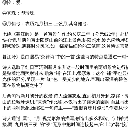
③怜：爱.
④真珠：即珍珠.
⑤月似弓：农历九月初三,上弦月,其弯如弓.
七绝《暮江吟》是一首写景佳作.约长庆二年（公元822年）赴
快心情.前两句写太阳落山前的江上景色,斜阳照水,波光闪动,半
颗颗珍珠,薄暮时分风光,如一幅精描细绘的工笔画.这首诗语言清
暮江吟》是白居易“杂律诗”中的一首.这些诗的特点是通过一时
诗人选取了红日西沉到新月东升这一段时间里的两组景物进行描写.
是贴着地面照射过来,确象“铺”在江上,很形象；这个“铺”字也
光多的部分,呈现一片“红”色；受光少的地方,呈现出深深的碧
寓在景物描写之中了.
后两句写新月初升的夜景.诗人流连忘返,直到初月升起,凉露下
面的粒粒珍珠!用“真珠”作比喻,不仅写出了露珠的圆润,而且
下的两种景象,压缩在一句诗里——“露似真珠月似弓”.作者从弓
诗人通过“露”、“月”视觉形象的描写,创造出多么和谐、宁静
接,而“九月初三夜”的“夜”无形中把时间连接起来,它上与“暮”