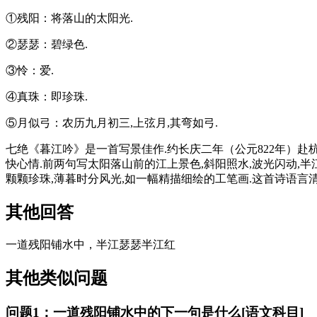
①残阳：将落山的太阳光.
②瑟瑟：碧绿色.
③怜：爱.
④真珠：即珍珠.
⑤月似弓：农历九月初三,上弦月,其弯如弓.
七绝《暮江吟》是一首写景佳作.约长庆二年（公元822年）赴
快心情.前两句写太阳落山前的江上景色,斜阳照水,波光闪动,半
颗颗珍珠,薄暮时分风光,如一幅精描细绘的工笔画.这首诗语言清
其他回答
一道残阳铺水中，半江瑟瑟半江红
其他类似问题
问题1：一道残阳铺水中的下一句是什么[语文科目]