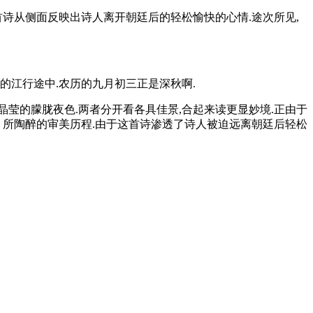
首诗从侧面反映出诗人离开朝廷后的轻松愉快的心情.途次所见,
的江行途中.农历的九月初三正是深秋啊.
晶莹的朦胧夜色.两者分开看各具佳景,合起来读更显妙境.正由于
、所陶醉的审美历程.由于这首诗渗透了诗人被迫远离朝廷后轻松