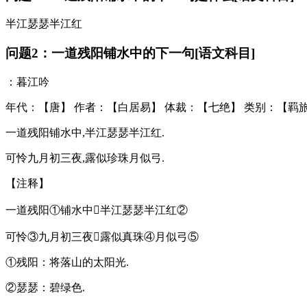
半江瑟瑟半江红
问题2：一道残阳铺水中的下一句[语文科目]
：暮江吟
年代：【唐】 作者：【白居易】 体裁：【七绝】 类别：【羁
一道残阳铺水中,半江瑟瑟半江红.
可怜九月初三夜,露似珍珠月似弓.
【注释】
一道残阳①铺水中半江瑟瑟半江红②
可怜③九月初三夜露似真珠④月似弓⑤
①残阳：将落山的太阳光.
②瑟瑟：碧绿色.