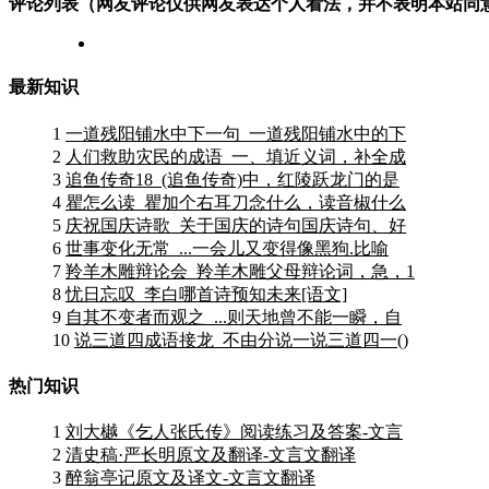
评论列表（网友评论仅供网友表达个人看法，并不表明本站同
最新知识
1
一道残阳铺水中下一句_一道残阳铺水中的下
2
人们救助灾民的成语_一、填近义词，补全成
3
追鱼传奇18_(追鱼传奇)中，红陵跃龙门的是
4
瞿怎么读_瞿加个右耳刀念什么，读音椒什么
5
庆祝国庆诗歌_关于国庆的诗句国庆诗句、好
6
世事变化无常_...一会儿又变得像黑狗.比喻
7
羚羊木雕辩论会_羚羊木雕父母辩论词，急，1
8
忧日忘叹_李白哪首诗预知未来[语文]
9
自其不变者而观之_...则天地曾不能一瞬，自
10
说三道四成语接龙_不由分说一说三道四一()
热门知识
1
刘大樾《乞人张氏传》阅读练习及答案-文言
2
清史稿·严长明原文及翻译-文言文翻译
3
醉翁亭记原文及译文-文言文翻译