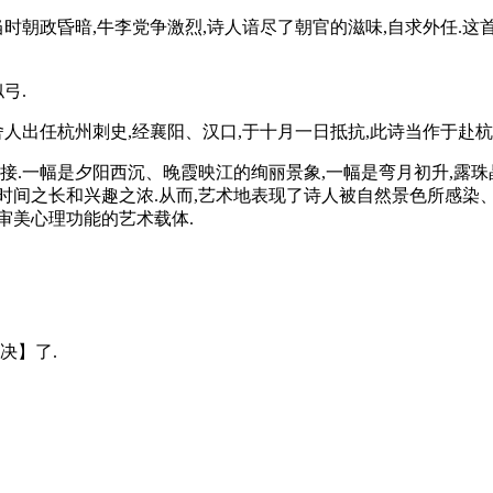
当时朝政昏暗,牛李党争激烈,诗人谙尽了朝官的滋味,自求外任.这
弓.
舍人出任杭州刺史,经襄阳、汉口,于十月一日抵抗,此诗当作于赴杭
接.一幅是夕阳西沉、晚霞映江的绚丽景象,一幅是弯月初升,露珠
时间之长和兴趣之浓.从而,艺术地表现了诗人被自然景色所感染
审美心理功能的艺术载体.
决】了.