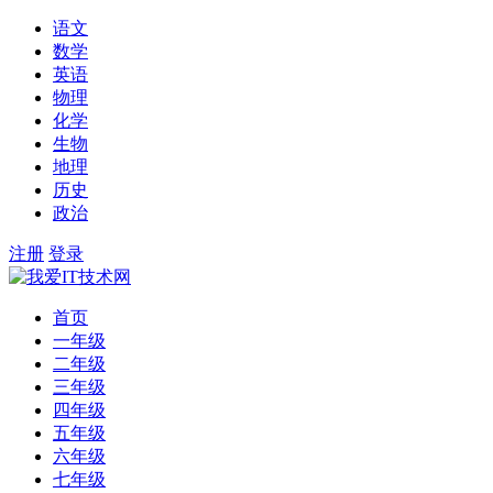
语文
数学
英语
物理
化学
生物
地理
历史
政治
注册
登录
首页
一年级
二年级
三年级
四年级
五年级
六年级
七年级