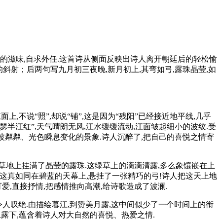
官的滋味,自求外任.这首诗从侧面反映出诗人离开朝廷后的轻松愉
的斜射；后两句写九月初三夜晚,新月初上,其弯如弓,露珠晶莹,如
不说“照”,却说“铺”,这是因为“残阳”已经接近地平线,几乎
瑟半江红”,天气晴朗无风,江水缓缓流动,江面皱起细小的波纹.受
细波粼粼、光色瞬息变化的景象.诗人沉醉了,把自己的喜悦之情寄
草地上挂满了晶莹的露珠.这绿草上的滴滴清露,多么象镶嵌在上
,这真如同在碧蓝的天幕上,悬挂了一张精巧的弓!诗人把这天上地
爱,直接抒情,把感情推向高潮,给诗歌造成了波澜.
令人叹绝.由描绘暮江,到赞美月露,这中间似少了一个时间上的衔
月上露下,蕴含着诗人对大自然的喜悦、热爱之情.