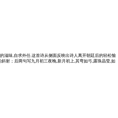
官的滋味,自求外任.这首诗从侧面反映出诗人离开朝廷后的轻松愉
的斜射；后两句写九月初三夜晚,新月初上,其弯如弓,露珠晶莹,如