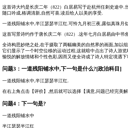
这首诗大约是长庆二年（822）白居易写于赴杭州任刺史途中.
随口吟成,格调清新,自然可喜,读后给人以美的享受.
一道残阳铺水中,半江瑟瑟半江红.可怜九月初三夜,露似真珠月似
这首写景诗约作于唐长庆二年（822）.这年七月白居易由中书
全诗构思妙绝之处,在于摄取了两幅幽美的自然界的画面,加以组
它们显示了一个时空位移的运动过程,这就暗中点出了诗人游览
愉悦的解放情绪和个性色彩,因而又使全诗成了诗人特定境遇下
问题3：一道残阳铺水中,下一句是什么?[政治科目]
一道残阳铺水中,半江瑟瑟半江红.
在右上角点击【评价】,然后就可以选择【满意,问题已经完美解
问题4：下一句是?
一道残阳铺水中
半江瑟瑟半江红