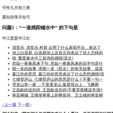
可怜九月初三夜
露似珍珠月似弓
问题5：“一道残阳铺水中” 的下句是
半江瑟瑟半江红
清贫乐_清贫乐 村居 运用了什么表现手法，表达了
池上白居易_白居易池上这首古诗表达了诗人怎样的
牾_繁星春水中三首诗的感牾[语文]
忽如一夜春风来下句_忽如一夜春风来的后半句是什
闻一多的故事_求闻一多《死水》的有关故事，或其
暮江吟的意思_暮江吟的意思表达了什么思想感情[语
七律登庐山_七律登庐山的意思是什么？不要一句一
雪龙山有一家_...千里度龙山.集君瑶台上，飞舞两
王昌龄的送别诗_王昌龄送别诗!不要芙蓉楼送辛渐![
将至桐城_王维使寒塞上的整首诗、王士禛的将至桐
<上一篇
下一篇>