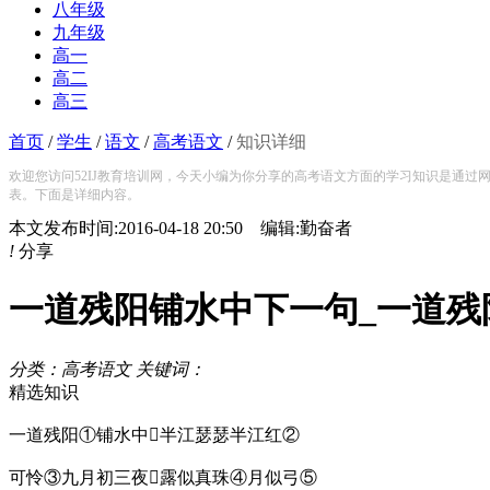
八年级
九年级
高一
高二
高三
首页
/
学生
/
语文
/
高考语文
/
知识详细
欢迎您访问52IJ教育培训网，今天小编为你分享的高考语文方面的学习知识是通过
表。下面是详细内容。
本文发布时间:2016-04-18 20:50 编辑:勤奋者
!
分享
一道残阳铺水中下一句_一道残
分类：高考语文 关键词：
精选知识
一道残阳①铺水中半江瑟瑟半江红②
可怜③九月初三夜露似真珠④月似弓⑤