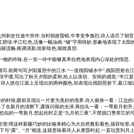
杭州刺史任途中所作.当时朝政昏暗,牛李党争激烈,诗人谙尽了朝
江碧绿,半江红色,活像一幅油画.“铺”字用得妙,形象地表现了太阳
丽流畅,格调清新,绘影绘色,细致真切.
一物的吟咏,在一笑一吟中能够真率自然地表现内心深处的情思.
前两句写夕阳落照中的江水.“一道残阳铺水中”,残阳照射在江面上,
显得平缓,写出了秋天夕阳的柔和,给人以亲切、安闲的感觉.“半江瑟
色.诗人抓住江面上呈现出的两种颜色,却表现出残阳照射下,暮江
降的时候,眼前呈现出一片更为美好的境界.诗人俯身一看：江边的
写出了在新月的清辉下,露珠闪烁的光泽.再抬头一看：一弯新月初升
也似的一弯新月,想起此时正是“九月初三夜”,不禁脱口赞美它的可
的意境!用这样新颖巧妙的比喻来精心为大自然敷彩着色,描容绘形,
接,下与“露”、“月”相连,这就意味着诗人从黄昏时起,一直玩赏到