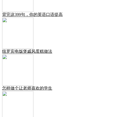
背完这399句，你的英语口语提高
纽罗宾电饭煲戚风蛋糕做法
怎样做个让老师喜欢的学生