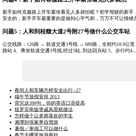
新手如何克服路上开车紧张看见人多就怕呢？初学驾驶的新手
安全的，新手开车最重要的是做到心平气和，万万不可让情绪左右
问题5：人和到桂馥大道2号附27号做什么公交车站
公交线路：126路 → 轨道交通3号线 → 689路，全程约18.9
路站 4、乘坐轨道交通3号线,经过5站, 到达回兴站 5、步行约4...
夜间人和车辆怎样安全出行--27
端午节放假安排 2013
背完这399句，你的英语口语提高
纽罗宾电饭煲戚风蛋糕做法
怎样做个让老师喜欢的学生
湘潭到张家界自驾游
暑假／寒假工可以做什么
春节去哪里旅游最好