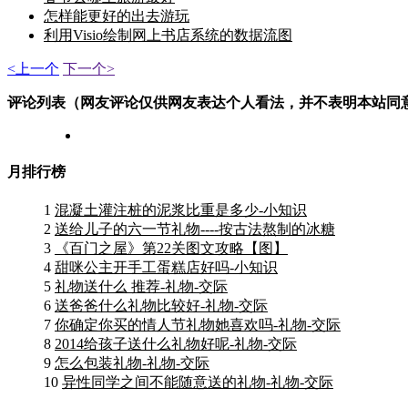
怎样能更好的出去游玩
利用Visio绘制网上书店系统的数据流图
<上一个
下一个>
评论列表（网友评论仅供网友表达个人看法，并不表明本站同
月排行榜
1
混凝土灌注桩的泥浆比重是多少-小知识
2
送给儿子的六一节礼物----按古法熬制的冰糖
3
《百门之屋》第22关图文攻略【图】
4
甜咪公主开手工蛋糕店好吗-小知识
5
礼物送什么 推荐-礼物-交际
6
送爸爸什么礼物比较好-礼物-交际
7
你确定你买的情人节礼物她喜欢吗-礼物-交际
8
2014给孩子送什么礼物好呢-礼物-交际
9
怎么包装礼物-礼物-交际
10
异性同学之间不能随意送的礼物-礼物-交际