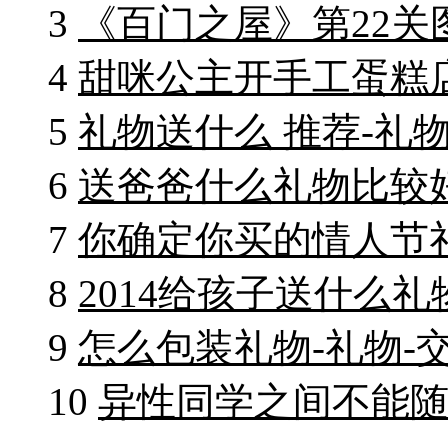
3
《百门之屋》第22关
4
甜咪公主开手工蛋糕
5
礼物送什么 推荐-礼物
6
送爸爸什么礼物比较好
7
你确定你买的情人节礼
8
2014给孩子送什么礼
9
怎么包装礼物-礼物-
10
异性同学之间不能随