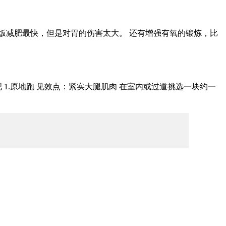
饭减肥最快，但是对胃的伤害太大。 还有增强有氧的锻炼，比
1.原地跑 见效点：紧实大腿肌肉 在室内或过道挑选一块约一