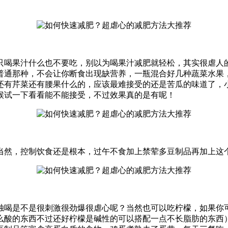
只喝果汁什么也不要吃，别以为喝果汁减肥就轻松，其实很虐人
普通那种，不会让你断食出现缺营养，一瓶混合好几种蔬菜水果
还有芹菜还有腰果什么的，应该最难接受的还是苦瓜的味道了，
候试一下看看能不能接受，不过效果真的是有呢！
，控制饮食还是根本，过午不食加上禁荤多豆制品再加上这个健身操
独喝是不是很刺激很劲爆很虐心呢？当然也可以吃柠檬，如果你
么酸的东西不过还好柠檬是碱性的可以搭配一点不长脂肪的东西