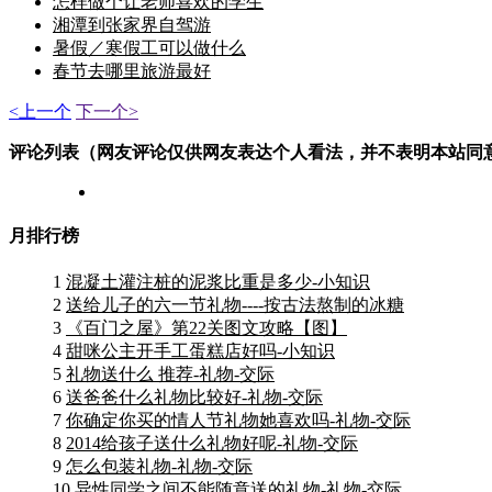
怎样做个让老师喜欢的学生
湘潭到张家界自驾游
暑假／寒假工可以做什么
春节去哪里旅游最好
<上一个
下一个>
评论列表（网友评论仅供网友表达个人看法，并不表明本站同
月排行榜
1
混凝土灌注桩的泥浆比重是多少-小知识
2
送给儿子的六一节礼物----按古法熬制的冰糖
3
《百门之屋》第22关图文攻略【图】
4
甜咪公主开手工蛋糕店好吗-小知识
5
礼物送什么 推荐-礼物-交际
6
送爸爸什么礼物比较好-礼物-交际
7
你确定你买的情人节礼物她喜欢吗-礼物-交际
8
2014给孩子送什么礼物好呢-礼物-交际
9
怎么包装礼物-礼物-交际
10
异性同学之间不能随意送的礼物-礼物-交际