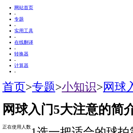
网站首页
-
专题
-
实用工具
-
在线翻译
-
转换器
-
计算器
-
首页
>
专题
>
小知识
>
网球
网球入门5大注意的简
正在使用人数
1选一把适合的球拍